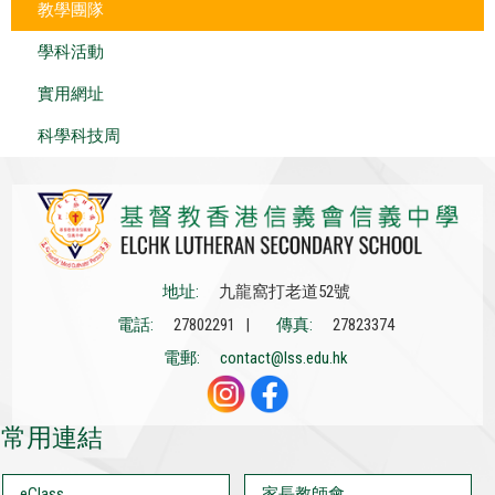
教學團隊
學科活動
實用網址
科學科技周
地址:
九龍窩打老道52號
電話:
27802291 |
傳真:
27823374
電郵:
contact@lss.edu.hk
常用連結
eClass
家長教師會