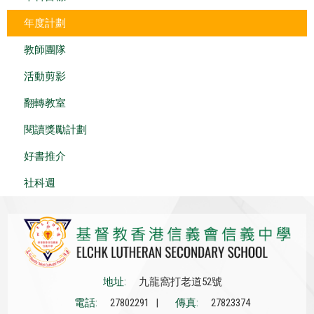
年度計劃
教師團隊
活動剪影
翻轉教室
閱讀獎勵計劃
好書推介
社科週
地址:
九龍窩打老道52號
電話:
27802291 |
傳真:
27823374