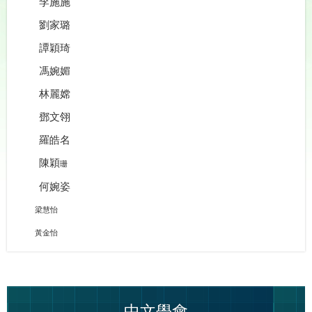
李施施
劉家璐
譚穎琦
馮婉媚
林麗嫦
鄧文翎
羅皓名
陳穎
珊
何婉姿
梁慧怡
黃金怡
中文學會