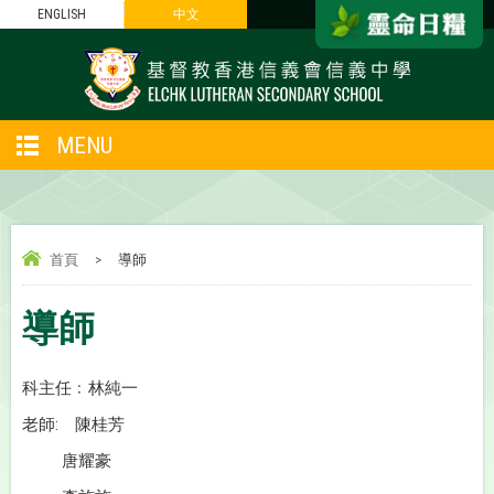
ENGLISH
中文
MENU
首頁
>
導師
導師
科主任﹕林純一
老師: 陳桂芳
唐耀豪