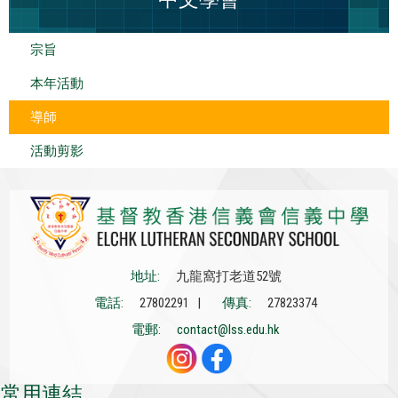
宗旨
本年活動
導師
活動剪影
地址:
九龍窩打老道52號
電話:
27802291 |
傳真:
27823374
電郵:
contact@lss.edu.hk
常用連結