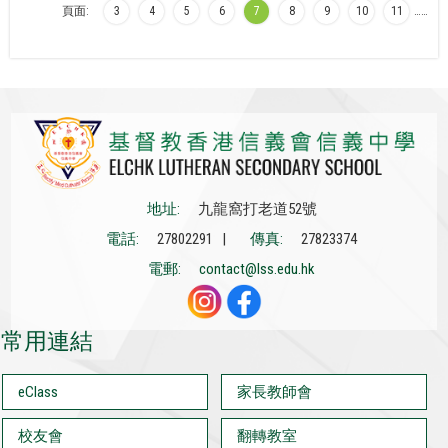
頁面:
3
4
5
6
7
8
9
10
11
…
…
地址:
九龍窩打老道52號
電話:
27802291 |
傳真:
27823374
電郵:
contact@lss.edu.hk
常用連結
eClass
家長教師會
校友會
翻轉教室