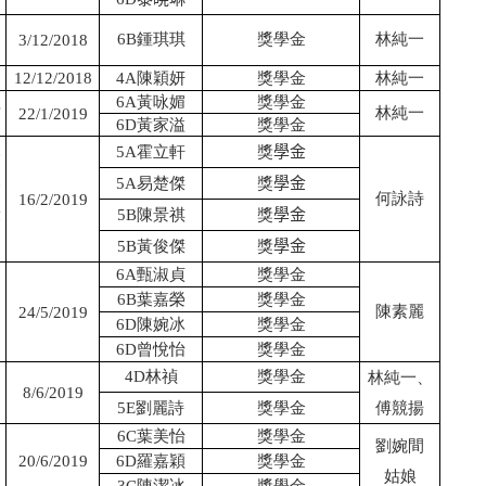
6B
鍾琪琪
獎學金
林純一
3/12/2018
12/12/2018
4A
陳穎妍
獎學金
林純一
理
6A
黃咏媚
獎學金
林純一
22/1/2019
6D
黃家溢
獎學金
5A
霍立軒
獎
學金
港
港
5A
易楚傑
獎
學金
何詠詩
16/2/2019
康
5B
陳景祺
獎
學金
5B
黃俊傑
獎
學金
6A
甄淑貞
獎學金
6B
葉嘉榮
獎學金
陳素麗
24/5/2019
6D
陳婉冰
獎學金
6D
曾悅怡
獎學金
4D
林禎
獎學金
林純一、
8/6/2019
5E
劉麗詩
獎學金
傅競揚
6C
葉美怡
獎學金
劉婉間
20/6/2019
6D
羅嘉穎
獎學金
姑娘