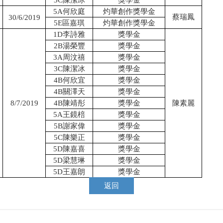
3C
陳潔冰
獎學金
5A
何欣庭
灼華創作獎學金
蔡瑞鳳
30
/6/2019
5E
區嘉琪
灼華創作獎學金
1D
李詩雅
獎學金
2B
湯榮豐
獎學金
3A
周汶禧
獎學金
3C
陳潔冰
獎學金
4B
何欣宜
獎學金
4B
關澤天
獎學金
8/7/2019
4B
陳靖彤
獎學金
陳素麗
5A
王鏡棓
獎學金
5B
謝家偉
獎學金
5C
陳樂正
獎學金
5D
陳嘉喜
獎學金
5D
梁慧琳
獎學金
5D
王嘉朗
獎學金
返回