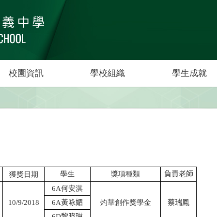
校園資訊
學校組織
學生成就
學生
獎項種類
負責老師
獲獎日期
6A
何安淇
10/9/2018
6A
黃咏媚
灼華創作獎學金
蔡瑞鳳
6D
黎晓琳