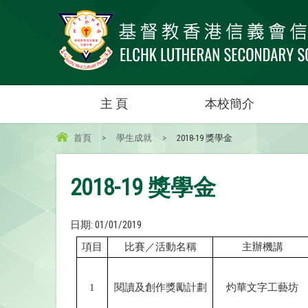
主 頁
本校簡介
首頁
>
學生成就
>
2018-19 獎學金
2018-19 獎學金
日期:
01/01/2019
項目
比賽／活動名稱
主辦機講
1
閱讀及創作獎勵計劃
灼華文字工藝坊